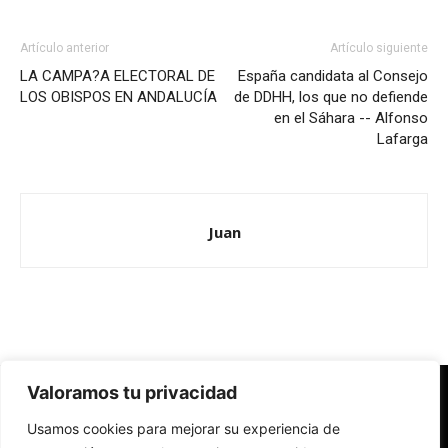
Artículo anterior
Artículo siguiente
LA CAMPA?A ELECTORAL DE
España candidata al Consejo
LOS OBISPOS EN ANDALUCÍA
de DDHH, los que no defiende
en el Sáhara -- Alfonso
Lafarga
Juan
Valoramos tu privacidad
Redes Cristianas
Usamos cookies para mejorar su experiencia de
Una mirada alternativa sobre la Iglesia católica y la sociedad
- Colectivos de Redes Cristianas