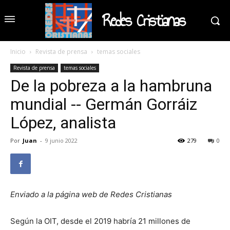
Redes Cristianas
Inicio
Revista de prensa
temas sociales
Revista de prensa
temas sociales
De la pobreza a la hambruna
mundial -- Germán Gorráiz
López, analista
Por
Juan
-
9 junio 2022
279
0
Enviado a la página web de Redes Cristianas
Según la OIT, desde el 2019 habría 21 millones de