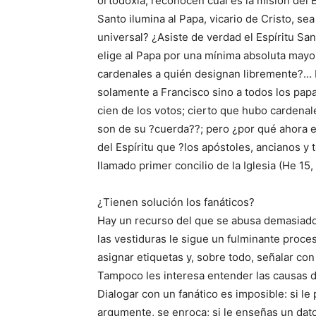
ortodoxia, reconocen cuál es la misión del Es
Santo ilumina al Papa, vicario de Cristo, se
universal? ¿Asiste de verdad el Espíritu San
elige al Papa por una mínima absoluta mayo
cardenales a quién designan libremente?… 
solamente a Francisco sino a todos los papa
cien de los votos; cierto que hubo cardenal
son de su ?cuerda??; pero ¿por qué ahora es
del Espíritu que ?los apóstoles, ancianos y
llamado primer concilio de la Iglesia (He 15,
¿Tienen solución los fanáticos?
Hay un recurso del que se abusa demasiado:
las vestiduras le sigue un fulminante proce
asignar etiquetas y, sobre todo, señalar co
Tampoco les interesa entender las causas 
Dialogar con un fanático es imposible: si le
argumente, se enroca; si le enseñas un dato