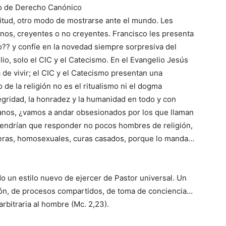
go de Derecho Canónico
titud, otro modo de mostrarse ante el mundo. Les
anos, creyentes o no creyentes. Francisco les presenta
io?? y confíe en la novedad siempre sorpresiva del
elio, solo el CIC y el Catecismo. En el Evangelio Jesús
de vivir; el CIC y el Catecismo presentan una
 de la religión no es el ritualismo ni el dogma
ntegridad, la honradez y la humanidad en todo y con
anos, ¿vamos a andar obsesionados por los que llaman
tendrían que responder no pocos hombres de religión,
lteras, homosexuales, curas casados, porque lo manda…
o un estilo nuevo de ejercer de Pastor universal. Un
ión, de procesos compartidos, de toma de conciencia…
arbitraria al hombre (Mc. 2,23).