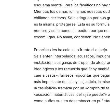
esquema mental. Para los fanáticos no hay di
Mientras los demás rumiamos nuestras dudas
chillando certezas. Se distinguen por sus g
es la misma: protegerse. Esta es su fórmul
nombre y se lo hemos impedido porque no e
excomulgan. No aman, condenan. No tienen 
Francisco les ha colocado frente al espejo
Se sienten interpelados, acusados, impugnad
instalación, sus ganas de trepar, de atesor
ideológicos y les recuerda que ?hoy también
caer a Jesús»; fariseos hipócritas que paga
más importante de la Ley: la justicia, la mi
la casuística» tramada por un «grupito de t
«ecuación matemática», del «¿se puede?» o
como puños suelen desembocar en puñeta