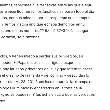
lemas, tensiones ni alternativas entre las que elegir.
 e incertidumbres, los fanáticos se pasan todo el día
ritos, por sus miedos, por su respuesta que siempre
a: ?Hemos visto a uno que echaba demonios en tu
s uno de los nuestros.?? (Mc. 9,37-39). No acogen,
corazón, solo razones.
os, y tienen miedo a perder sus privilegios, su
ar poder. El Papa destroza sus rígidos esquemas
 hay fariseos y doctores de la ley que intentan hacer
n el diezmo de la menta y del comino y descuidan lo
sericordia (Mt 23, 23). Francisco denuncia la «trampa de
eólogos iluminados» encerrados en la treta de la
 «¿no se puede?». Y les echa en cara que las verdades
zos.