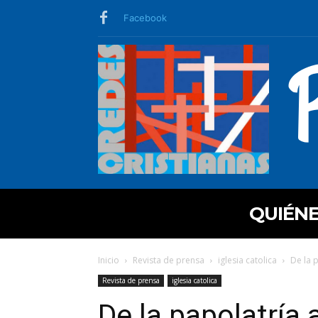
Facebook
QUIÉN
Inicio
Revista de prensa
iglesia catolica
De la 
Revista de prensa
iglesia catolica
De la papolatría 