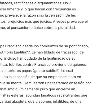
efutadas, rectificadas o argumentadas. No ?
ceralmente y lo que hacen con frecuencia es
 no prevalece la razón sino la cerrazón. Se les
os, prejuicios más que juicios. A veces prevalece el
mo, el pensamiento único sobre la pluralidad.
apa Francisco desde los comienzos de su pontificado,
?Amoris Laetitia??. Le han tildado de fracasado, de
o; incluso han dudado de la legitimidad de su
íticas febriles contra Francisco proviene de quienes
a anteriores papas (¡¡santo subito!!). Lo cual
e uno la sensación de que su empecinamiento en
ubila su mente. Demuestran una testaruda obsesión por
 fanatismo químicamente puro que encierra un
en altas esferas, abundan fanáticos recalcitrantes que
verdad absoluta, que disponen, infalibles, de una