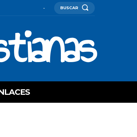
BUSCAR
-
stianas
NLACES