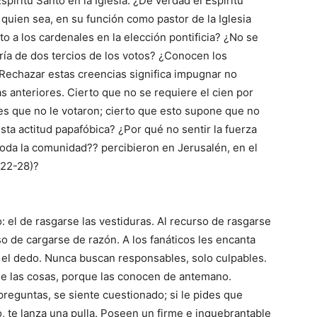
píritu Santo en la Iglesia. ¿De verdad el Espíritu
a quien sea, en su función como pastor de la Iglesia
to a los cardenales en la elección pontificia? ¿No se
ría de dos tercios de los votos? ¿Conocen los
Rechazar estas creencias significa impugnar no
s anteriores. Cierto que no se requiere el cien por
es que no le votaron; cierto que esto supone que no
ta actitud papafóbica? ¿Por qué no sentir la fuerza
 toda la comunidad?? percibieron en Jerusalén, en el
 22-28)?
 el de rasgarse las vestiduras. Al recurso de rasgarse
so de cargarse de razón. A los fanáticos les encanta
n el dedo. Nunca buscan responsables, solo culpables.
de las cosas, porque las conocen de antemano.
 preguntas, se siente cuestionado; si le pides que
, te lanza una pulla. Poseen un firme e inquebrantable