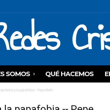
Redes Cri
ES SOMOS
QUÉ HACEMOS
E
papolatría a la papafobia -- Pepe Mallo
a la papafobia -- Pepe