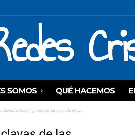
Redes Cri
ES SOMOS
QUÉ HACEMOS
E
sclavas de las religiones patriarcales a la ética...
clavas de las