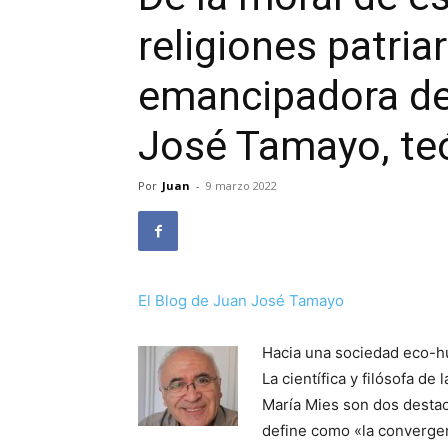
religiones patriar
emancipadora de
José Tamayo, te
Por
Juan
-
9 marzo 2022
El Blog de Juan José Tamayo
Hacia una sociedad eco-h
La científica y filósofa de
María Mies son dos desta
define como «la convergen