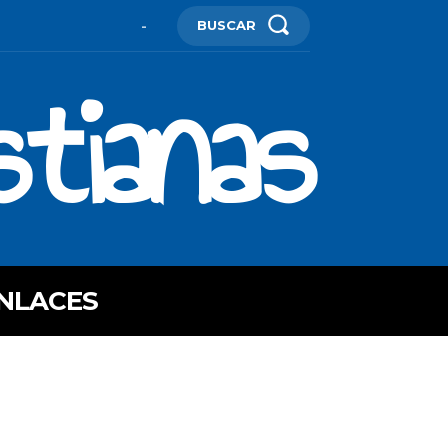
BUSCAR
-
stianas
NLACES