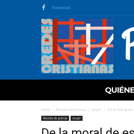
Facebook
QUIÉN
Inicio
Revista de prensa
mujer
De la moral de e
Revista de prensa
mujer
De la moral de es