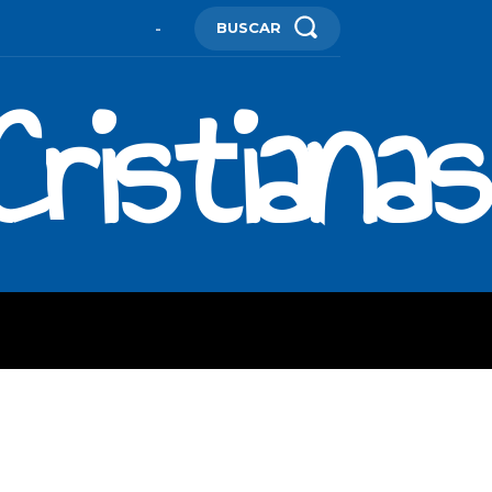
BUSCAR
-
ristianas
ES
MORE