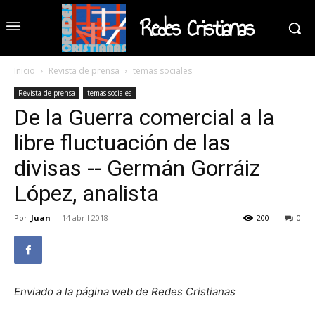
Redes Cristianas
Inicio
Revista de prensa
temas sociales
Revista de prensa
temas sociales
De la Guerra comercial a la
libre fluctuación de las
divisas -- Germán Gorráiz
López, analista
Por
Juan
-
14 abril 2018
200
0
Enviado a la página web de Redes Cristianas