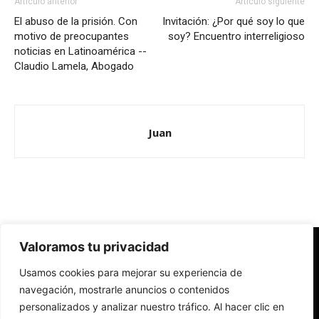
Artículo anterior
Artículo siguiente
El abuso de la prisión. Con
Invitación: ¿Por qué soy lo que
motivo de preocupantes
soy? Encuentro interreligioso
noticias en Latinoamérica --
Claudio Lamela, Abogado
Juan
Valoramos tu privacidad
Redes Cristianas
Usamos cookies para mejorar su experiencia de
Una mirada alternativa sobre la Iglesia católica y la sociedad
- Colectivos de Redes Cristianas
navegación, mostrarle anuncios o contenidos
personalizados y analizar nuestro tráfico. Al hacer clic en