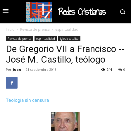
Redes Cristianas
Inicio
Revista de prensa
espiritualidad
Revista de prensa
espiritualidad
iglesia catolica
De Gregorio VII a Francisco --
José M. Castillo, teólogo
Por
Juan
-
21 septiembre 2013
244
0
Teología sin censura