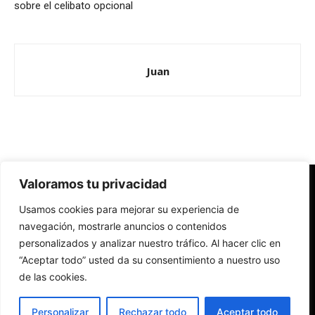
sobre el celibato opcional
Juan
Valoramos tu privacidad
Redes Cristianas
Usamos cookies para mejorar su experiencia de
Una mirada alternativa sobre la Iglesia católica y la sociedad
- Colectivos de Redes Cristianas
navegación, mostrarle anuncios o contenidos
personalizados y analizar nuestro tráfico. Al hacer clic en
“Aceptar todo” usted da su consentimiento a nuestro uso
de las cookies.
Personalizar
Rechazar todo
Aceptar todo