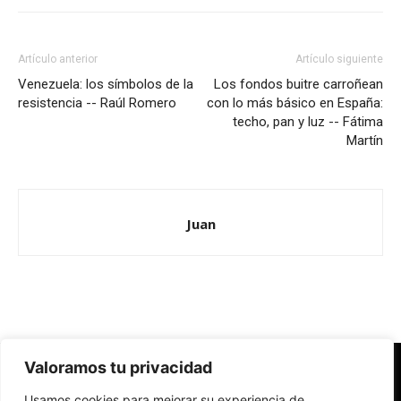
Artículo anterior
Artículo siguiente
Venezuela: los símbolos de la
Los fondos buitre carroñean
resistencia -- Raúl Romero
con lo más básico en España:
techo, pan y luz -- Fátima
Martín
Juan
Valoramos tu privacidad
Redes Cristianas
Usamos cookies para mejorar su experiencia de