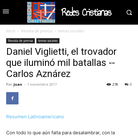
Redes Cristianas
Inicio
Revista de prensa
temas sociales
Revista de prensa
temas sociales
Daniel Viglietti, el trovador
que iluminó mil batallas --
Carlos Aznárez
Por
Juan
-
1 noviembre 2017
278
0
Resumen Latinoamericano
Con todo lo que aún falta para desalambrar, con la