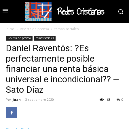
Redes Cristianas
Inicio
Revista de prensa
temas sociales
Revista de prensa
temas sociales
Daniel Raventós: ?Es
perfectamente posible
financiar una renta básica
universal e incondicional?? --
Sato Díaz
Por
Juan
-
3 septiembre 2020
163
0