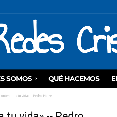
Redes Cri
ES SOMOS
QUÉ HACEMOS
E
contenido a tu vida» -- Pedro Pierre
 tu vida» -- Pedro