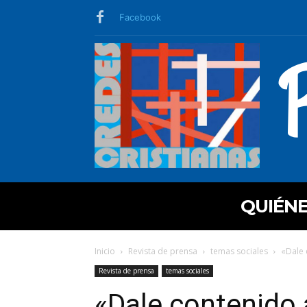
Facebook
QUIÉN
Inicio
Revista de prensa
temas sociales
«Dale 
Revista de prensa
temas sociales
«Dale contenido a