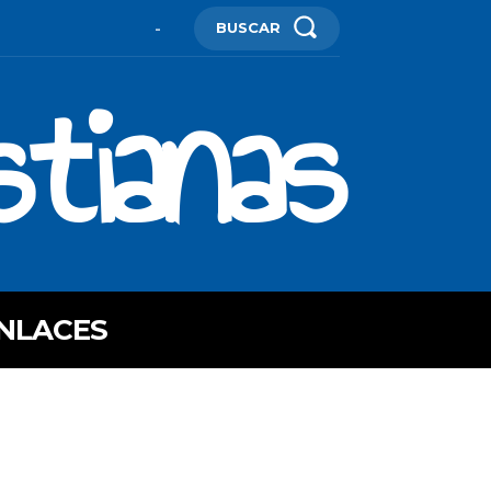
BUSCAR
-
stianas
NLACES