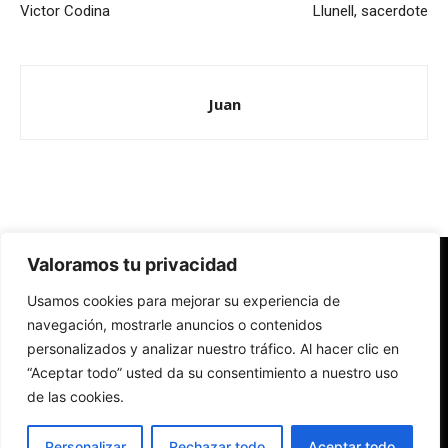
Victor Codina
Llunell, sacerdote
Juan
Valoramos tu privacidad
Redes Cristianas
Usamos cookies para mejorar su experiencia de
Una mirada alternativa sobre la Iglesia católica y la sociedad
- Colectivos de Redes Cristianas
navegación, mostrarle anuncios o contenidos
personalizados y analizar nuestro tráfico. Al hacer clic en
“Aceptar todo” usted da su consentimiento a nuestro uso
de las cookies.
Personalizar
Rechazar todo
Aceptar todo