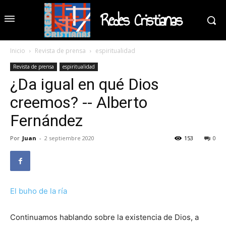
Redes Cristianas
Inicio
Revista de prensa
espiritualidad
Revista de prensa
espiritualidad
¿Da igual en qué Dios
creemos? -- Alberto
Fernández
Por
Juan
-
2 septiembre 2020
153
0
El buho de la ría
Continuamos hablando sobre la existencia de Dios, a