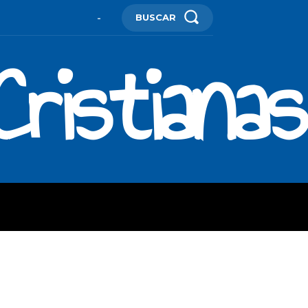
BUSCAR
-
ristianas
ES
MORE