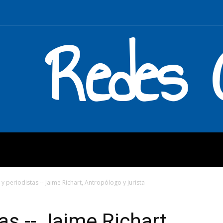
Redes C
MOS
QUÉ HACEMOS
ENLAC
y periodistas -- Jaime Richart, Antropólogo y jurista
as -- Jaime Richart,