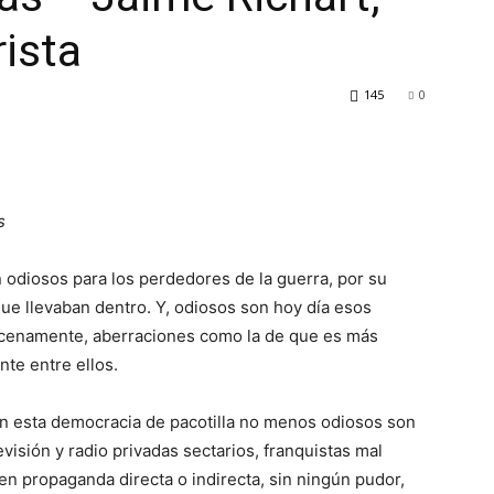
rista
145
0
s
 odiosos para los perdedores de la guerra, por su
que llevaban dentro. Y, odiosos son hoy día esos
­cenamente, aberraciones como la de que es más
nte entre ellos.
en esta democracia de pa­cotilla no menos odiosos son
visión y radio privadas sectarios, franquistas mal
 propa­ganda directa o indirecta, sin ningún pudor,