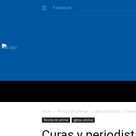
Facebook
QUIÉNES SO
Inicio
Revista de prensa
iglesia catolica
Curas 
Revista de prensa
iglesia catolica
Curas y periodist