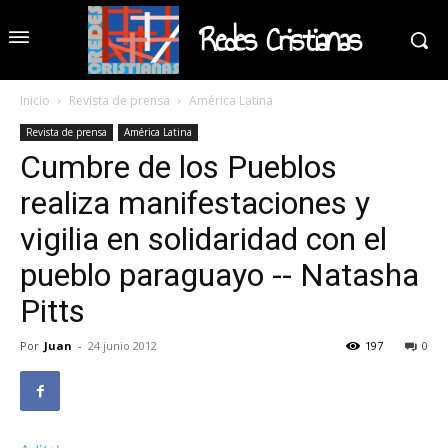
Redes Cristianas
Inicio
Revista de prensa
América Latina
Revista de prensa
América Latina
Cumbre de los Pueblos
realiza manifestaciones y
vigilia en solidaridad con el
pueblo paraguayo -- Natasha
Pitts
Por
Juan
-
24 junio 2012
197
0