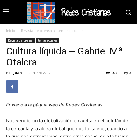
Redes Cristianas
Inicio
Revista de prensa
temas sociales
Revista de prensa
temas sociales
Cultura líquida -- Gabriel Mª
Otalora
Por
Juan
-
19 marzo 2017
207
0
Enviado a la página web de Redes Cristianas
Nos vendieron la globalización envuelta en el celofán de
la cercanía y la aldea global que nos fortalece, cuando a
lo que nos enfrentamos, entre otras cosas, es a la fusión