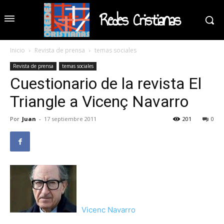
Redes Cristianas
Inicio
Revista de prensa
temas sociales
Revista de prensa
temas sociales
Cuestionario de la revista El
Triangle a Vicenç Navarro
Por
Juan
-
17 septiembre 2011
201
0
Vicenc Navarro