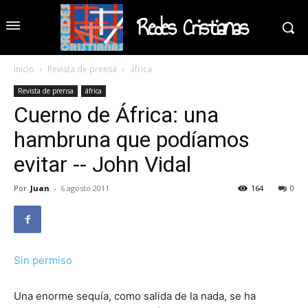
Redes Cristianas
Inicio
Revista de prensa
áfrica
Revista de prensa
áfrica
Cuerno de África: una
hambruna que podíamos
evitar -- John Vidal
Por
Juan
-
6 agosto 2011
164
0
Sin permiso
Una enorme sequía, como salida de la nada, se ha