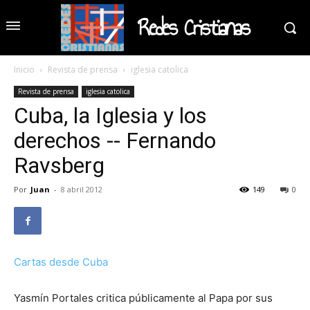
Redes Cristianas
Inicio
Revista de prensa
iglesia catolica
Revista de prensa
iglesia catolica
Cuba, la Iglesia y los
derechos -- Fernando
Ravsberg
Por
Juan
-
8 abril 2012
149
0
Cartas desde Cuba
Yasmín Portales critica públicamente al Papa por sus