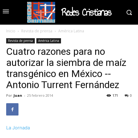
Redes Cristianas
Inicio
Revista de prensa
América Latina
Revista de prensa
América Latina
Cuatro razones para no
autorizar la siembra de maíz
transgénico en México --
Antonio Turrent Fernández
Por
Juan
-
25 febrero 2014
171
0
La Jornada