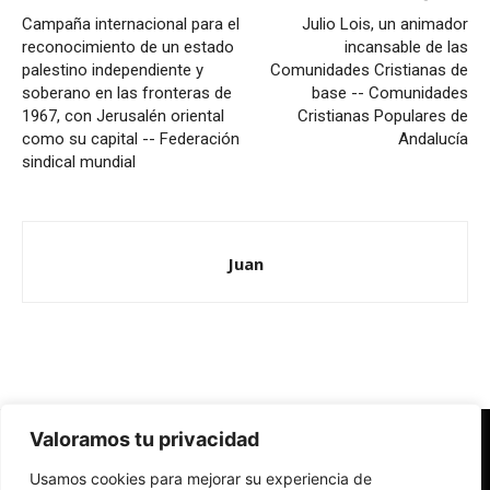
Campaña internacional para el
Julio Lois, un animador
reconocimiento de un estado
incansable de las
palestino independiente y
Comunidades Cristianas de
soberano en las fronteras de
base -- Comunidades
1967, con Jerusalén oriental
Cristianas Populares de
como su capital -- Federación
Andalucía
sindical mundial
Juan
Valoramos tu privacidad
Redes Cristianas
Usamos cookies para mejorar su experiencia de
Una mirada alternativa sobre la Iglesia católica y la sociedad