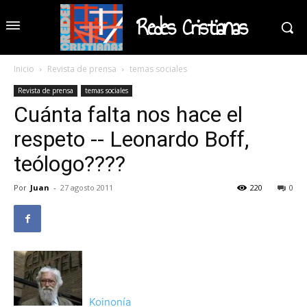
Redes Cristianas
Inicio
Revista de prensa
temas sociales
Revista de prensa
temas sociales
Cuánta falta nos hace el
respeto -- Leonardo Boff,
teólogo????
Por
Juan
-
27 agosto 2011
220
0
Koinonía