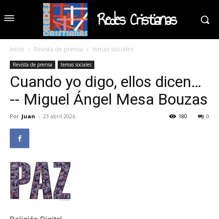
Redes Cristianas
Inicio
Revista de prensa
temas sociales
Revista de prensa
temas sociales
Cuando yo digo, ellos dicen…
-- Miguel Ángel Mesa Bouzas
Por
Juan
-
23 abril 2026
180
0