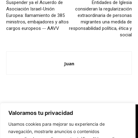
Suspender ya el Acuerdo de
Entidades de Iglesia
Asociación Israel-Unión
consideran la regularización
Europea: llamamiento de 385
extraordinaria de personas
ministros, embajadores y altos
migrantes una medida de
cargos europeos -- AAVV
responsabilidad política, ética y
social
Juan
Valoramos tu privacidad
Redes Cristianas
Usamos cookies para mejorar su experiencia de
Una mirada alternativa sobre la Iglesia católica y la sociedad
- Colectivos de Redes Cristianas
navegación, mostrarle anuncios o contenidos