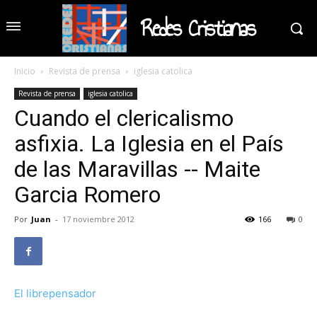
Redes Cristianas
Inicio
Revista de prensa
iglesia catolica
Revista de prensa
iglesia catolica
Cuando el clericalismo
asfixia. La Iglesia en el País
de las Maravillas -- Maite
Garcia Romero
Por
Juan
-
17 noviembre 2012
166
0
El librepensador