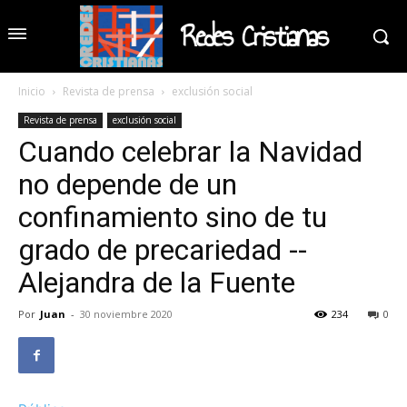
Redes Cristianas
Inicio
Revista de prensa
exclusión social
Revista de prensa
exclusión social
Cuando celebrar la Navidad
no depende de un
confinamiento sino de tu
grado de precariedad --
Alejandra de la Fuente
Por
Juan
-
30 noviembre 2020
234
0