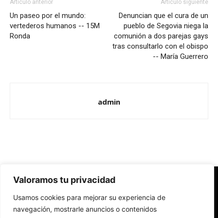
Artículo anterior
Artículo siguiente
Un paseo por el mundo:
Denuncian que el cura de un
vertederos humanos -- 15M
pueblo de Segovia niega la
Ronda
comunión a dos parejas gays
tras consultarlo con el obispo
-- María Guerrero
admin
Valoramos tu privacidad
Redes Cristianas
Usamos cookies para mejorar su experiencia de
Una mirada alternativa sobre la Iglesia católica y la sociedad
- Colectivos de Redes Cristianas
navegación, mostrarle anuncios o contenidos