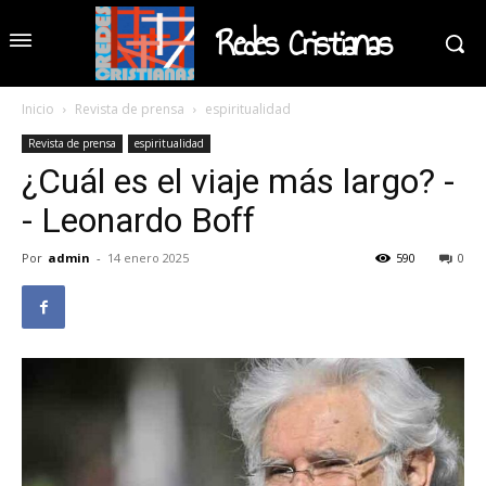
Redes Cristianas
Inicio
Revista de prensa
espiritualidad
Revista de prensa
espiritualidad
¿Cuál es el viaje más largo? -
- Leonardo Boff
Por
admin
-
14 enero 2025
590
0