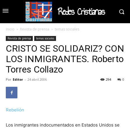
Redes Cristianas
Inicio
Revista de prensa
temas sociales
Revista de prensa
temas sociales
CRISTO SE SOLIDARIZ? CON
LOS INMIGRANTES. Roberto
Torres Collazo
Por
Editor
-
24 abril 2006
294
0
Rebelión
Los inmigrantes indocumentados en Estados Unidos se