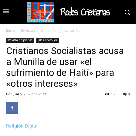
Redes Cristianas
Inicio
Revista de prensa
iglesia catolica
Revista de prensa
iglesia catolica
Cristianos Socialistas acusa
a Munilla de usar «el
sufrimiento de Haití» para
«otros intereses»
Por
Juan
-
17 enero 2010
155
0
Religión Digital