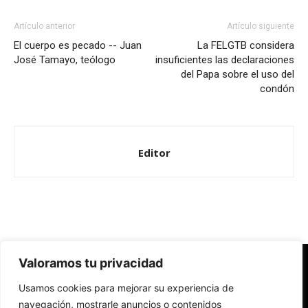
Artículo anterior
Artículo siguiente
El cuerpo es pecado -- Juan
La FELGTB considera
José Tamayo, teólogo
insuficientes las declaraciones
del Papa sobre el uso del
condón
Editor
Valoramos tu privacidad
Redes Cristianas
Usamos cookies para mejorar su experiencia de
Una mirada alternativa sobre la Iglesia católica y la sociedad
- Colectivos de Redes Cristianas
navegación, mostrarle anuncios o contenidos