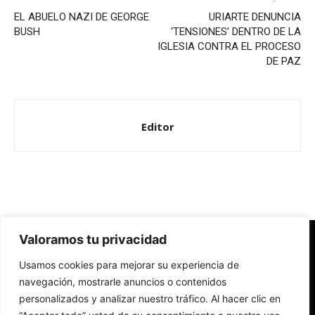
EL ABUELO NAZI DE GEORGE
URIARTE DENUNCIA
BUSH
‘TENSIONES’ DENTRO DE LA
IGLESIA CONTRA EL PROCESO
DE PAZ
Editor
Valoramos tu privacidad
Redes Cristianas
Usamos cookies para mejorar su experiencia de
Una mirada alternativa sobre la Iglesia católica y la sociedad
- Colectivos de Redes Cristianas
navegación, mostrarle anuncios o contenidos
personalizados y analizar nuestro tráfico. Al hacer clic en