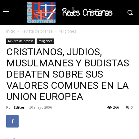
Redes Cristianas
Inicio
Revista de prensa
religiones
Revista de prensa
religiones
CRISTIANOS, JUDIOS,
MUSULMANES Y BUDISTAS
DEBATEN SOBRE SUS
VALORES COMUNES EN LA
UNION EUROPEA
Por
Editor
-
30 mayo 2006
266
0