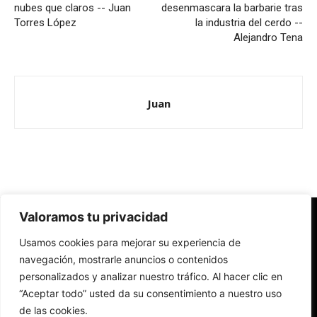
nubes que claros -- Juan
desenmascara la barbarie tras
Torres López
la industria del cerdo --
Alejandro Tena
Juan
Valoramos tu privacidad
Redes Cristianas
Usamos cookies para mejorar su experiencia de
Una mirada alternativa sobre la Iglesia católica y la sociedad
- Colectivos de Redes Cristianas
navegación, mostrarle anuncios o contenidos
personalizados y analizar nuestro tráfico. Al hacer clic en
“Aceptar todo” usted da su consentimiento a nuestro uso
de las cookies.