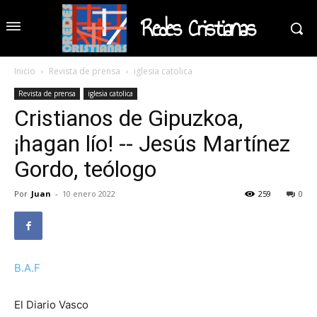
Redes Cristianas
Inicio
Revista de prensa
iglesia catolica
Revista de prensa
iglesia catolica
Cristianos de Gipuzkoa,
¡hagan lío! -- Jesús Martínez
Gordo, teólogo
Por
Juan
-
10 enero 2022
259
0
B.A.F
El Diario Vasco