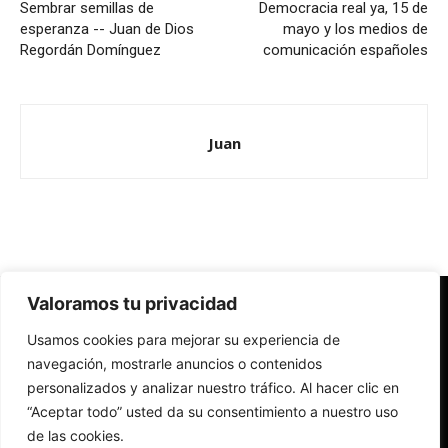
Sembrar semillas de
Democracia real ya, 15 de
esperanza -- Juan de Dios
mayo y los medios de
Regordán Domínguez
comunicación españoles
Juan
Valoramos tu privacidad
Redes Cristianas
Usamos cookies para mejorar su experiencia de
Una mirada alternativa sobre la Iglesia católica y la sociedad
- Colectivos de Redes Cristianas
navegación, mostrarle anuncios o contenidos
personalizados y analizar nuestro tráfico. Al hacer clic en
“Aceptar todo” usted da su consentimiento a nuestro uso
de las cookies.