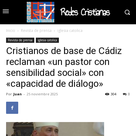
Redes Cristianas
Inicio
Revista de prensa
iglesia catolica
Revista de prensa
iglesia catolica
Cristianos de base de Cádiz
reclaman «un pastor con
sensibilidad social» con
«capacidad de diálogo»
Por
Juan
-
25 noviembre 2025
304
0