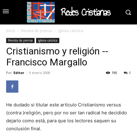
Redes Cristianas
Inicio
Revista de prensa
iglesia catolica
Revista de prensa
iglesia catolica
Cristianismo y religión --
Francisco Margallo
Por
Editor
-
9 enero 2008
190
0
He dudado si titular este artículo Cristianismo versus
(contra )religión, pero por no ser tan radical he decidido
dejarlo como está, para que los lectores saquen su
conclusión final.