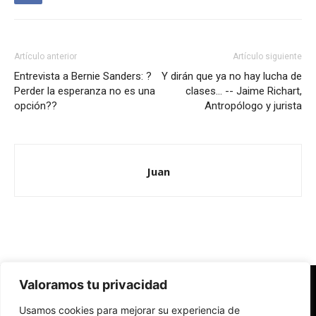
Artículo anterior
Artículo siguiente
Entrevista a Bernie Sanders: ?
Y dirán que ya no hay lucha de
Perder la esperanza no es una
clases… -- Jaime Richart,
opción??
Antropólogo y jurista
Juan
Valoramos tu privacidad
Redes Cristianas
Usamos cookies para mejorar su experiencia de
Una mirada alternativa sobre la Iglesia católica y la sociedad