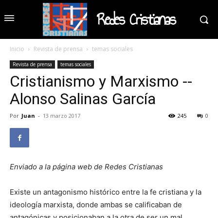
Redes Cristianas
Inicio
Revista de prensa
temas sociales
Revista de prensa
temas sociales
Cristianismo y Marxismo --
Alonso Salinas García
Por
Juan
-
13 marzo 2017
245
0
Enviado a la página web de Redes Cristianas
Existe un antagonismo histórico entre la fe cristiana y la
ideología marxista, donde ambas se calificaban de
antagónicas y posicionaban a la otra de ser un mal