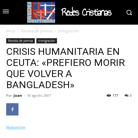
Redes Cristianas
Inicio
Revista de prensa
inmigración
Revista de prensa
inmigración
CRISIS HUMANITARIA EN
CEUTA: «PREFIERO MORIR
QUE VOLVER A
BANGLADESH»
Por
Juan
-
30 agosto 2007
177
0
Rebelión