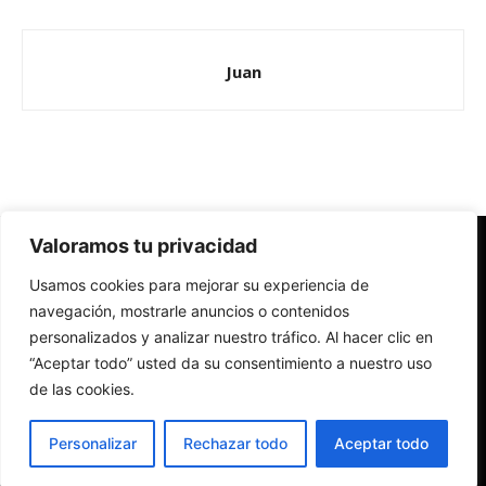
Juan
Valoramos tu privacidad
Redes Cristianas
Usamos cookies para mejorar su experiencia de
Una mirada alternativa sobre la Iglesia católica y la sociedad
- Colectivos de Redes Cristianas
navegación, mostrarle anuncios o contenidos
personalizados y analizar nuestro tráfico. Al hacer clic en
“Aceptar todo” usted da su consentimiento a nuestro uso
de las cookies.
Personalizar
Rechazar todo
Aceptar todo