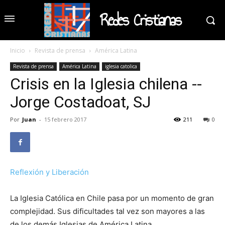
Redes Cristianas
Inicio
Revista de prensa
América Latina
Revista de prensa
América Latina
iglesia catolica
Crisis en la Iglesia chilena --
Jorge Costadoat, SJ
Por
Juan
-
15 febrero 2017
211
0
Reflexión y Liberación
La Iglesia Católica en Chile pasa por un momento de gran
complejidad. Sus dificultades tal vez son mayores a las
de los demás Iglesias de América Latina.