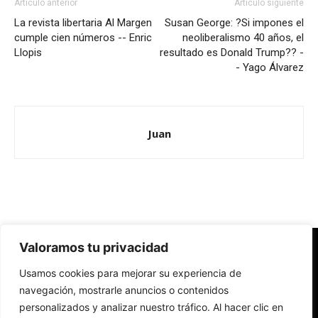
Artículo anterior
Artículo siguiente
La revista libertaria Al Margen
Susan George: ?Si impones el
cumple cien números -- Enric
neoliberalismo 40 años, el
Llopis
resultado es Donald Trump?? -
- Yago Álvarez
Juan
Valoramos tu privacidad
Redes Cristianas
Usamos cookies para mejorar su experiencia de
Una mirada alternativa sobre la Iglesia católica y la sociedad
- Colectivos de Redes Cristianas
navegación, mostrarle anuncios o contenidos
personalizados y analizar nuestro tráfico. Al hacer clic en