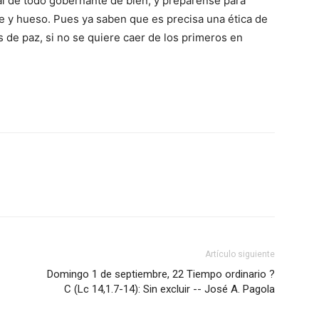
al de todo gobernante de bien, y prepárense para
e y hueso. Pues ya saben que es precisa una ética de
 de paz, si no se quiere caer de los primeros en
Artículo siguiente
Domingo 1 de septiembre, 22 Tiempo ordinario ?
C (Lc 14,1.7-14): Sin excluir -- José A. Pagola