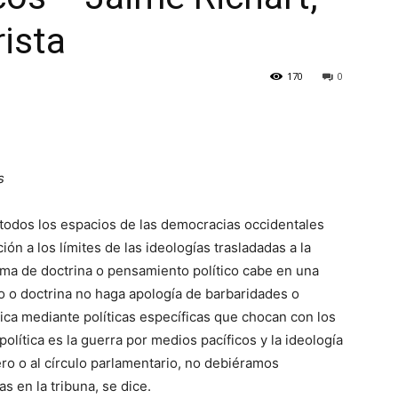
rista
170
0
s
todos los espacios de las democracias occidentales
n a los límites de las ideologías trasladadas a la
ema de doctrina o pensamiento polí­tico cabe en una
 o doctrina no haga apología de barbaridades o
tica mediante políticas específicas que chocan con los
olítica es la gue­rra por medios pacíficos y la ideología
tero o al círculo parlamentario, no debiéramos
s en la tribuna, se dice.