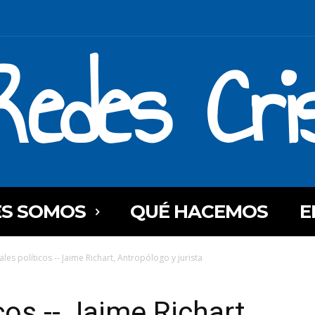
Redes Cri
ES SOMOS
QUÉ HACEMOS
E
ales políticos -- Jaime Richart, Antropólogo y jurista
cos -- Jaime Richart,