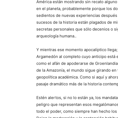
América están mos­trando sin recato alguno 
en el planeta, probablemente porque los do
sedientos de nuevas experien­cias después 
suce­sos de la historia están plagados de mi
secretas personales que sólo dece­nios o si
ar­queología humana..
Y mientras ese momento apocalíptico llega; 
Argamedón al completo cuyo anticipo está e
como el afán de apoderarse de Groenlandia
de la Amazonía, el mundo sigue gi­rando en 
geopolítica acadé­mica. Como si aquí y aho
pasaje dramático más de la historia con­tem
Estén alertos, si no lo están ya, los mandata
peligro que representan esos me­galómano
todo el poder, como siempre han hecho los 