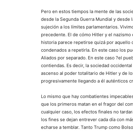
Pero en estos tiempos la mente de las soc
desde la Segunda Guerra Mun­dial y desde l
sujeción a los límites parlamentarios. Vivi
precedente. El de cómo Hitler y el na­zismo
histo­ria parece repetirse quizá por aquello
condenados a repetirla. En este caso los pu
Aliados por separado. En este caso ?el pueb
contiendas. Es decir, la sociedad occidental
ascenso al poder tota­litario de Hitler y de 
progresivamente llegando a él auténticos cri
Lo mismo que hay combatientes im­pecables
que los primeros matan en el fragor del co
cualquier caso, los efectos finales no tar­da
los fines se dejan entrever cada día con m
echarse a temblar. Tanto Trump como Bolson