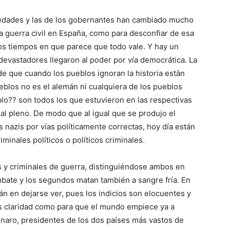
iedades y las de los gober­nantes han cambiado mucho
a guerra civil en España, como para desconfiar de esa
mos tiempos en que pa­rece que todo vale. Y hay un
 devastadores llegaron al poder por vía democrática. La
 de que cuando los pue­blos ignoran la historia estàn
eblos no es el alemán ni cualquiera de los pueblos
lo?? son todos los que estuvieron en las respectivas
 al pleno. De modo que al igual que se produjo el
los nazis por vías políticamente correctas, hoy día están
minales políticos o políticos criminales.
 y criminales de guerra, distinguiéndose ambos en
mbate y los segundos matan también a sangre fría. En
rán en dejarse ver, pues los indicios son elocuentes y
ás claridad como para que el mundo empiece ya a
aro, pre­sidentes de los dos países más vastos de