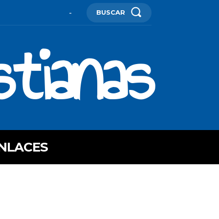
BUSCAR
-
stianas
NLACES