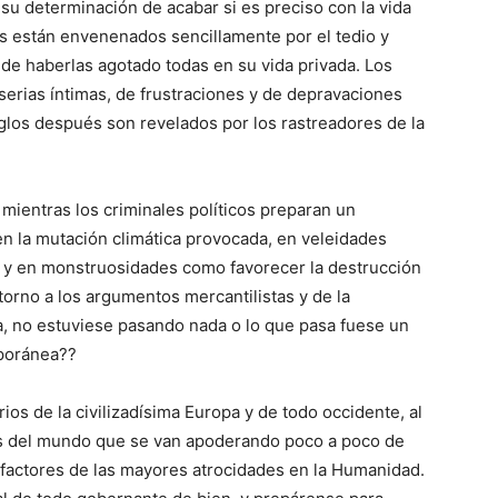
su determinación de acabar si es preciso con la vida
s están enve­nenados sencillamente por el tedio y
de haberlas agotado todas en su vida privada. Los
serias íntimas, de frustra­ciones y de depravaciones
glos después son revelados por los rastreadores de la
mientras los crimina­les políticos preparan un
n la mutación climática provocada, en veleidades
 y en monstruosidades como favo­recer la destrucción
torno a los argumentos mercantilistas y de la
ra, no estuviese pasando nada o lo que pasa fuese un
porá­nea??
rios de la civilizadí­sima Europa y de todo occidente, al
s del mundo que se van apoderando poco a poco de
factores de las mayores atrocidades en la Humanidad.