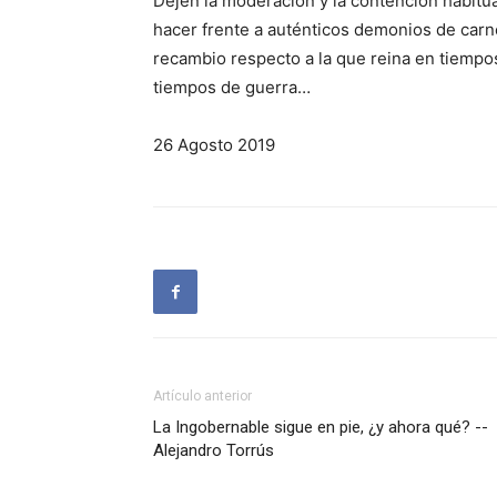
Dejen la moderación y la conten­ción habitu
hacer frente a auténticos demonios de carn
recambio respecto a la que reina en tiempos
tiempos de guerra…
26 Agosto 2019
Artículo anterior
La Ingobernable sigue en pie, ¿y ahora qué? --
Alejandro Torrús