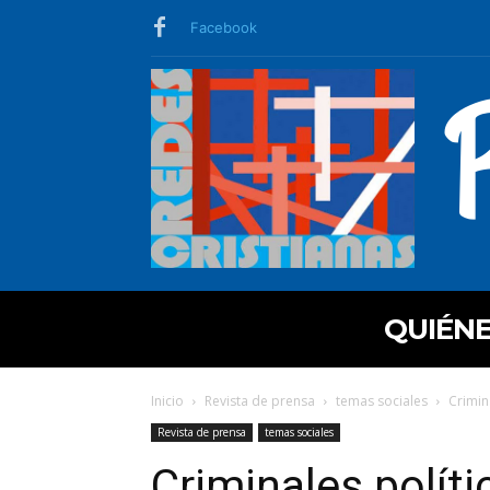
Facebook
QUIÉN
Inicio
Revista de prensa
temas sociales
Crimin
Revista de prensa
temas sociales
Criminales políti