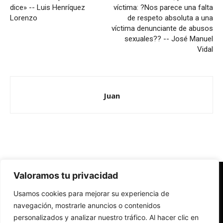
dice» -- Luis Henríquez
víctima: ?Nos parece una falta
Lorenzo
de respeto absoluta a una
víctima denunciante de abusos
sexuales?? -- José Manuel
Vidal
Juan
Valoramos tu privacidad
Redes Cristianas
Usamos cookies para mejorar su experiencia de
Una mirada alternativa sobre la Iglesia católica y la sociedad
- Colectivos de Redes Cristianas
navegación, mostrarle anuncios o contenidos
personalizados y analizar nuestro tráfico. Al hacer clic en