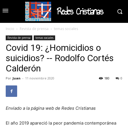
Redes Cristianas
Inicio
Revista de prensa
temas sociales
Revista de prensa
temas sociales
Covid 19: ¿Homicidios o
suicidios? -- Rodolfo Cortés
Calderón
Por
Juan
-
11 noviembre 2020
180
0
Enviado a la página web de Redes Cristianas
El año 2019 apareció la peor pandemia contemporánea