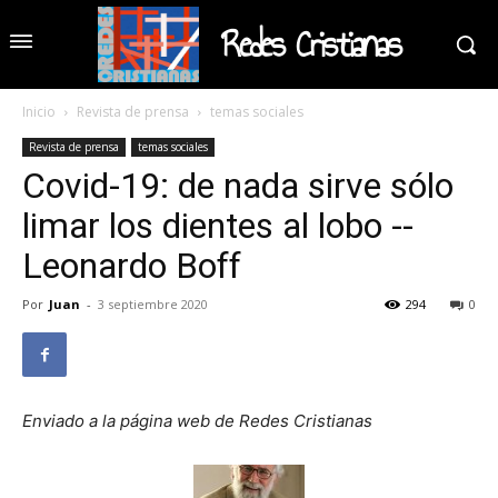
Redes Cristianas
Inicio
Revista de prensa
temas sociales
Revista de prensa
temas sociales
Covid-19: de nada sirve sólo
limar los dientes al lobo --
Leonardo Boff
Por
Juan
-
3 septiembre 2020
294
0
Enviado a la página web de Redes Cristianas