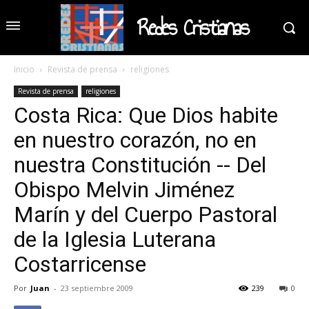
Redes Cristianas
Inicio
Revista de prensa
religiones
Revista de prensa
religiones
Costa Rica: Que Dios habite
en nuestro corazón, no en
nuestra Constitución -- Del
Obispo Melvin Jiménez
Marín y del Cuerpo Pastoral
de la Iglesia Luterana
Costarricense
Por
Juan
-
23 septiembre 2009
239
0