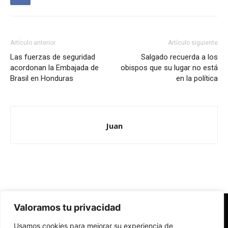
Artículo anterior
Artículo siguiente
Las fuerzas de seguridad
Salgado recuerda a los
acordonan la Embajada de
obispos que su lugar no está
Brasil en Honduras
en la política
Juan
Valoramos tu privacidad
Redes Cristianas
Usamos cookies para mejorar su experiencia de
Una mirada alternativa sobre la Iglesia católica y la sociedad