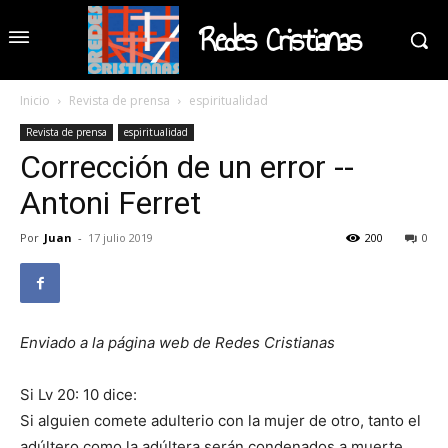
Redes Cristianas
Inicio
Revista de prensa
espiritualidad
Revista de prensa
espiritualidad
Corrección de un error --
Antoni Ferret
Por
Juan
-
17 julio 2019
200
0
Enviado a la página web de Redes Cristianas
Si Lv 20: 10 dice:
Si alguien comete adulterio con la mujer de otro, tanto el
adúltero como la adúltera serán condenados a muerte.