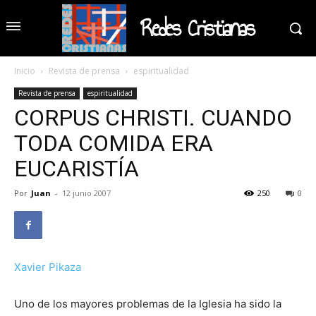
Redes Cristianas
Inicio
Revista de prensa
espiritualidad
Revista de prensa
espiritualidad
CORPUS CHRISTI. CUANDO
TODA COMIDA ERA
EUCARISTÍA
Por
Juan
-
12 junio 2007
250
0
Xavier Pikaza
Uno de los mayores problemas de la Iglesia ha sido la