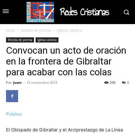
Redes Cristianas
Inicio
Revista de prensa
iglesia catolica
Revista de prensa
iglesia catolica
Convocan un acto de oración
en la frontera de Gibraltar
para acabar con las colas
Por
Juan
-
13 noviembre 2013
210
0
Público
El Obispado de Gibraltar y el Arciprestazgo de La Línea