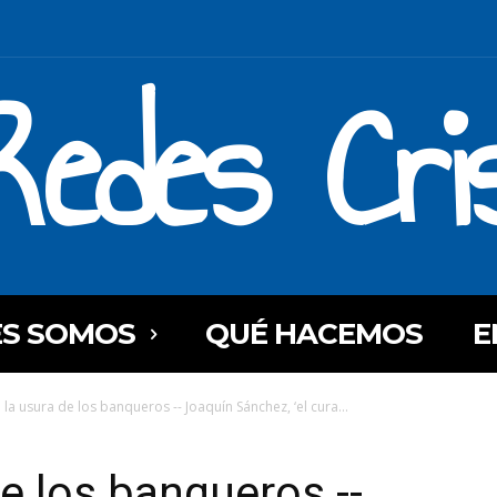
Redes Cri
ES SOMOS
QUÉ HACEMOS
E
 la usura de los banqueros -- Joaquín Sánchez, ‘el cura...
e los banqueros --