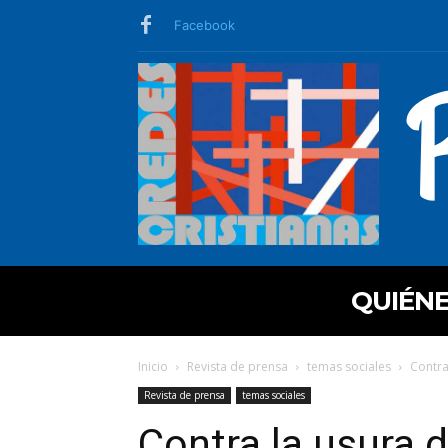
Facebook
QUIÉN
Inicio
Revista de prensa
temas sociales
Contra
Revista de prensa
temas sociales
Contra la usura d