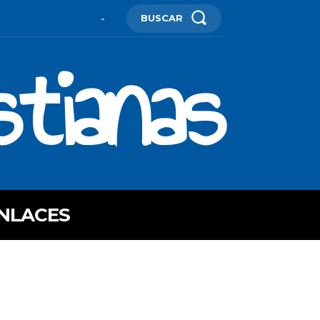
BUSCAR
-
stianas
NLACES