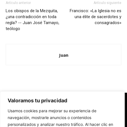
Artículo anterior
Artículo siguiente
Los obispos de la Mezquita,
Francisco: «La Iglesia no es
¿una contradicción en toda
una élite de sacerdotes y
regla? -- Juan José Tamayo,
consagrados»
teólogo
Juan
Valoramos tu privacidad
Redes Cristianas
Usamos cookies para mejorar su experiencia de
Una mirada alternativa sobre la Iglesia católica y la sociedad
- Colectivos de Redes Cristianas
navegación, mostrarle anuncios o contenidos
personalizados y analizar nuestro tráfico. Al hacer clic en