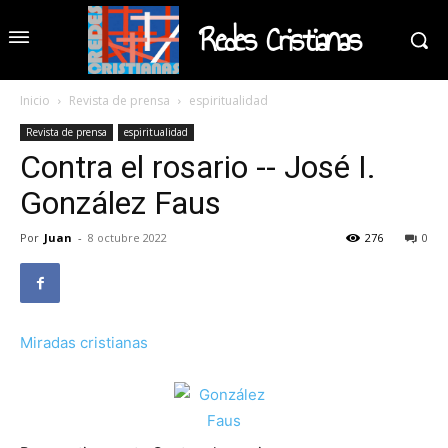
Redes Cristianas
Inicio
Revista de prensa
espiritualidad
Revista de prensa
espiritualidad
Contra el rosario -- José I.
González Faus
Por
Juan
-
8 octubre 2022
276
0
Miradas cristianas