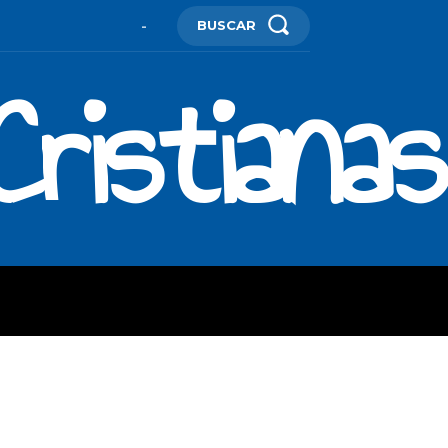
BUSCAR
-
ristianas
ES
MORE