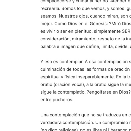
compadecerse y cuidar al herido. Atender es 
recrearla. Somos lo que vemos, y somos igu
seamos. Nuestros ojos, cuando miran, son 
mejor. Como Dios en el Génesis: ?Miró Dios
es vivir o ser en plenitud, simplemente SER
consideración, miramiento, respeto de la in
palabra e imagen que define, limita, divide,
Y eso es contemplar. A esa contemplación s
culminación de todas las formas de oración
espiritual y física inseparablemente. En la tr
oratio (oración vocal), a la oratio sigue la me
sigue la contemplatio, ?engolfarse en Dios?
entre pucheros.
Una contemplación que no se traduzca en 
verdadera contemplación. Un compromiso mil
(no digo religiosa), no es libre ni liberador,