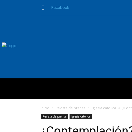
Facebook
QUIÉNES SO
Inicio
Revista de prensa
iglesia catolica
¿Cont
Revista de prensa
iglesia catolica
¿Contemplación? 