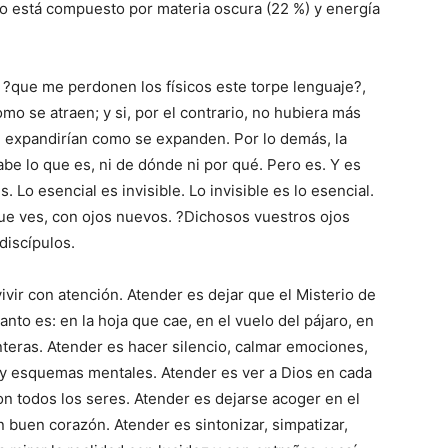
to está compuesto por materia oscura (22 %) y energía
 ?que me perdonen los físicos este torpe lenguaje?,
como se atraen; y si, por el contrario, no hubiera más
se expandirían como se expanden. Por lo demás, la
abe lo que es, ni de dónde ni por qué. Pero es. Y es
 Lo esencial es invisible. Lo invisible es lo esencial.
que ves, con ojos nuevos. ?Dichosos vuestros ojos
discípulos.
ivir con atención. Atender es dejar que el Misterio de
nto es: en la hoja que cae, en el vuelo del pájaro, en
nteras. Atender es hacer silencio, calmar emociones,
 y esquemas mentales. Atender es ver a Dios en cada
con todos los seres. Atender es dejarse acoger en el
 buen corazón. Atender es sintonizar, simpatizar,