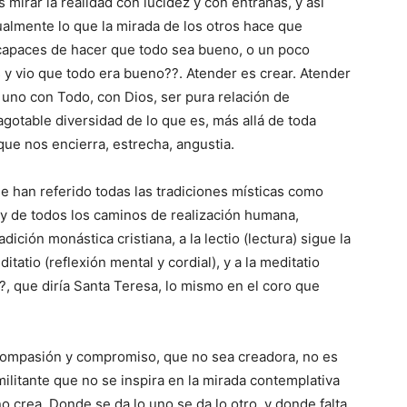
mirar la realidad con lucidez y con entrañas, y así
almente lo que la mirada de los otros hace que
capaces de hacer que todo sea bueno, o un poco
 y vio que todo era bueno??. Atender es crear. Atender
 uno con Todo, con Dios, ser pura relación de
agotable diversidad de lo que es, más allá de toda
 que nos encierra, estrecha, angustia.
e han referido todas las tradiciones místicas como
 y de todos los caminos de realización humana,
adición monástica cristiana, a la lectio (lectura) sigue la
ditatio (reflexión mental y cordial), y a la meditatio
?, que diría Santa Teresa, lo mismo en el coro que
compasión y compromiso, que no sea creadora, no es
itante que no se inspira en la mirada contemplativa
 no crea. Donde se da lo uno se da lo otro, y donde falta