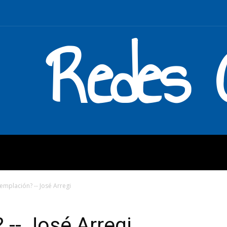
Redes C
MOS
QUÉ HACEMOS
ENLAC
emplación? -- José Arregi
-- José Arregi