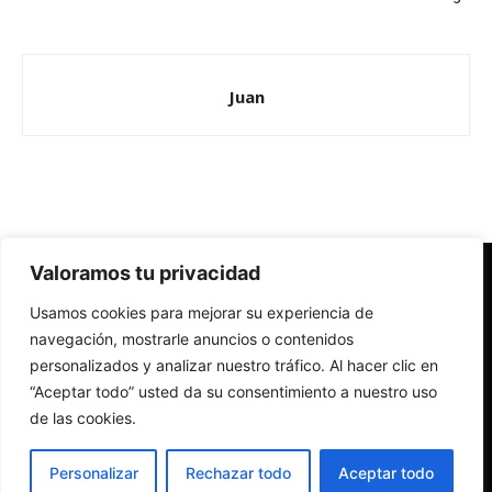
Juan
Valoramos tu privacidad
Redes Cristianas
Usamos cookies para mejorar su experiencia de
Una mirada alternativa sobre la Iglesia católica y la sociedad
- Colectivos de Redes Cristianas
navegación, mostrarle anuncios o contenidos
personalizados y analizar nuestro tráfico. Al hacer clic en
“Aceptar todo” usted da su consentimiento a nuestro uso
de las cookies.
Personalizar
Rechazar todo
Aceptar todo