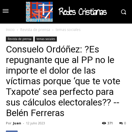
Redes Cristianas
Inicio
Revista de prensa
temas sociales
Revista de prensa
temas sociales
Consuelo Ordóñez: ?Es
repugnante que al PP no le
importe el dolor de las
víctimas porque ‘que te vote
Txapote’ sea perfecto para
sus cálculos electorales?? --
Belén Ferreras
Por
Juan
-
12 julio 2023
371
0