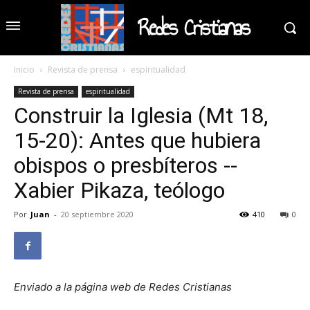
Redes Cristianas
Inicio
Revista de prensa
espiritualidad
Revista de prensa
espiritualidad
Construir la Iglesia (Mt 18,
15-20): Antes que hubiera
obispos o presbíteros --
Xabier Pikaza, teólogo
Por
Juan
-
20 septiembre 2020
410
0
Enviado a la página web de Redes Cristianas