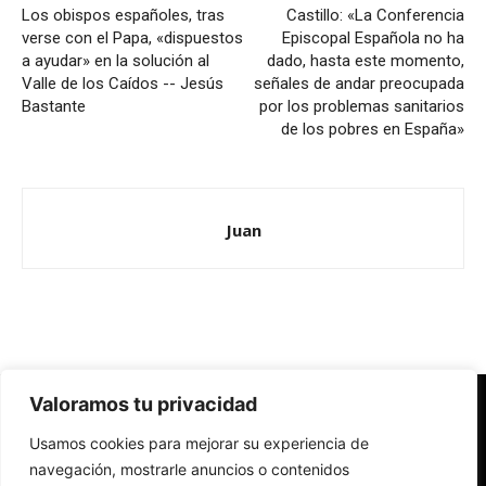
Los obispos españoles, tras
Castillo: «La Conferencia
verse con el Papa, «dispuestos
Episcopal Española no ha
a ayudar» en la solución al
dado, hasta este momento,
Valle de los Caídos -- Jesús
señales de andar preocupada
Bastante
por los problemas sanitarios
de los pobres en España»
Juan
Valoramos tu privacidad
Redes Cristianas
Usamos cookies para mejorar su experiencia de
Una mirada alternativa sobre la Iglesia católica y la sociedad
- Colectivos de Redes Cristianas
navegación, mostrarle anuncios o contenidos