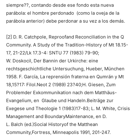
siempre??, contando desde ese fondo esta nueva
parábola: el hombre perdonado (como la oveja de la
parábola anterior) debe perdonar a su vez a los demás.
[2] D. R. Catchpole, Reproofand Reconciliation in the Q
Community. A Study of the Tradition-History of Mt 18.15-
17, 21-22/Lk 17.3-4: SNTU 77 (1983) 79-90;
W. Doskocil, Der Bannin der Urkirche: eine
rechtsgeschichtliche Untersuchung, Hueber, München
1958. F. García, La reprensión fraterna en Qumrán y Mt
18,15?17: Filol.Neot 2 (1989) 23?40;H. Giesen, Zum
Problemder Exkommunikation nach dem Matthäus-
Evangelium, en Glaube und Handeln.Beiträge zur
Exegese und Theologie 1 (1983)17-83; L. M. White, Crisis
Management and BoundaryMaintenance, en D.
L. Balch (ed.)Social Historyof the Matthean
Community,Fortress, Minneapolis 1991, 201-247.