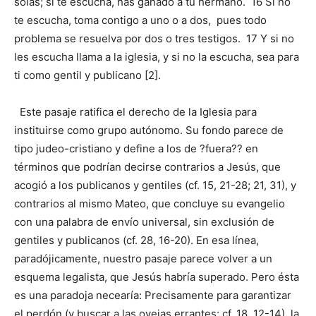
solas; si te escucha, has ganado a tu hermano. 16 Si no
te escucha, toma contigo a uno o a dos, pues todo
problema se resuelva por dos o tres testigos. 17 Y si no
les escucha llama a la iglesia, y si no la escucha, sea para
ti como gentil y publicano [2].
Este pasaje ratifica el derecho de la Iglesia para
instituirse como grupo autónomo. Su fondo parece de
tipo judeo-cristiano y define a los de ?fuera?? en
términos que podrían decirse contrarios a Jesús, que
acogió a los publicanos y gentiles (cf. 15, 21-28; 21, 31), y
contrarios al mismo Mateo, que concluye su evangelio
con una palabra de envío universal, sin exclusión de
gentiles y publicanos (cf. 28, 16-20). En esa línea,
paradójicamente, nuestro pasaje parece volver a un
esquema legalista, que Jesús habría superado. Pero ésta
es una paradoja necearía: Precisamente para garantizar
el perdón (y buscar a las ovejas errantes: cf. 18, 12-14), la