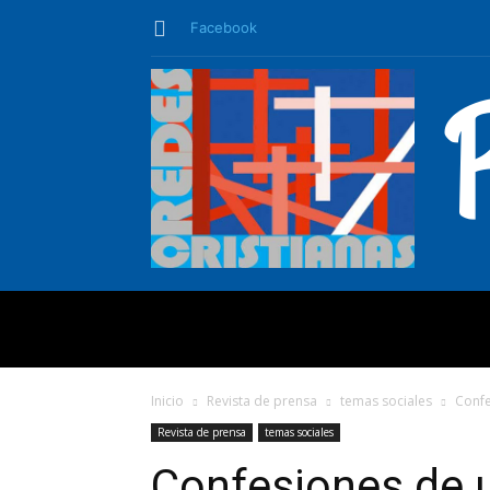
Facebook
QUIÉNES SO
Inicio
Revista de prensa
temas sociales
Confe
Revista de prensa
temas sociales
Confesiones de u