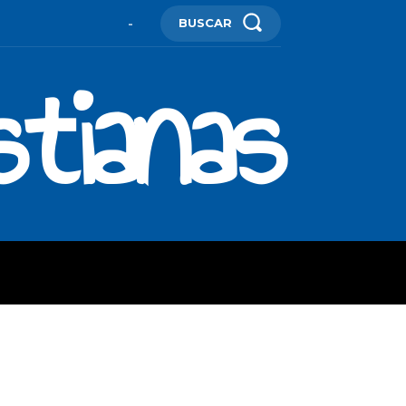
BUSCAR
-
stianas
ES
MORE