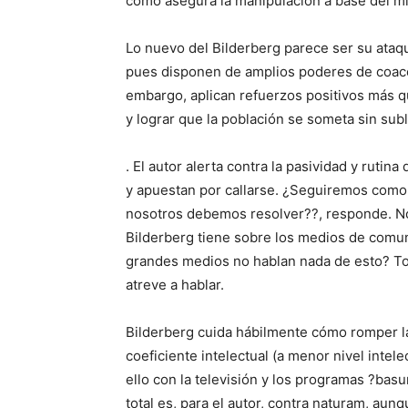
cómo asegura la manipulación a base del m
Lo nuevo del Bilderberg parece ser su ataq
pues disponen de amplios poderes de coacció
embargo, aplican refuerzos positivos más qu
y lograr que la población se someta sin sub
. El autor alerta contra la pasividad y ruti
y apuestan por callarse. ¿Seguiremos como 
nosotros debemos resolver??, responde. N
Bilderberg tiene sobre los medios de comu
grandes medios no hablan nada de esto? Tod
atreve a hablar.
Bilderberg cuida hábilmente cómo romper la 
coeficiente intelectual (a menor nivel intel
ello con la televisión y los programas ?basu
total es, para el autor, contra naturam, aun