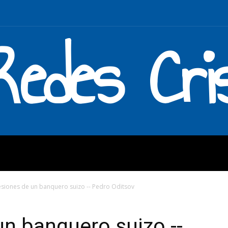
Redes Cri
MOS
QUÉ HACEMOS
ENLAC
siones de un banquero suizo -- Pedro Oditsov
n banquero suizo --