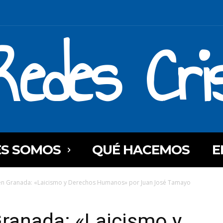
Redes Cri
ES SOMOS
QUÉ HACEMOS
E
en Granada: «Laicismo y Derechos Humanos» por Juan José Tamayo
ranada: «Laicismo y