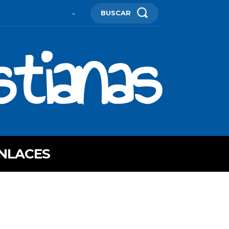
BUSCAR
-
stianas
NLACES