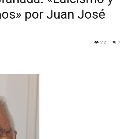
os» por Juan José
512
0