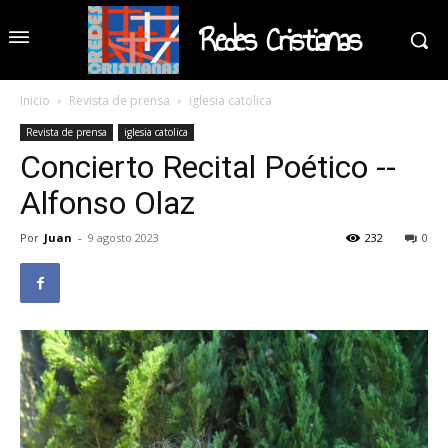
Redes Cristianas
Inicio
Revista de prensa
iglesia catolica
Revista de prensa
iglesia catolica
Concierto Recital Poético --
Alfonso Olaz
Por
Juan
-
9 agosto 2023
232
0