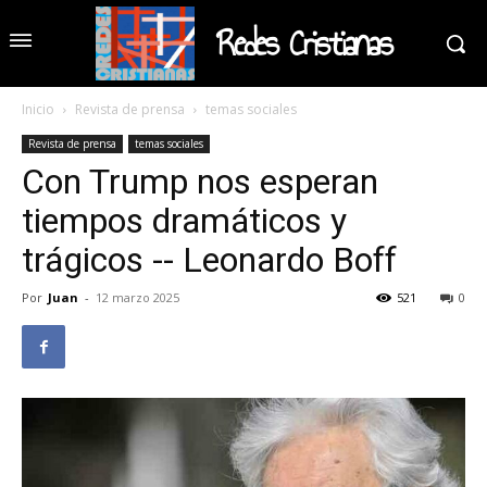
Redes Cristianas
Inicio
Revista de prensa
temas sociales
Revista de prensa
temas sociales
Con Trump nos esperan
tiempos dramáticos y
trágicos -- Leonardo Boff
Por
Juan
-
12 marzo 2025
521
0