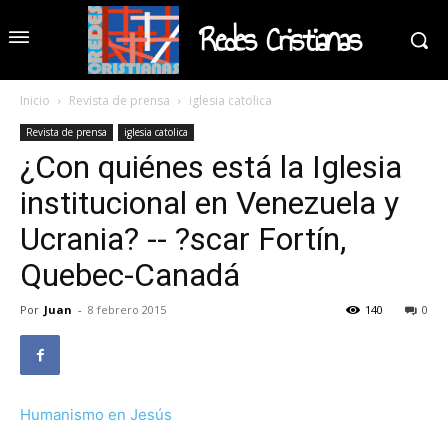
Redes Cristianas
Inicio
Revista de prensa
iglesia catolica
Revista de prensa
iglesia catolica
¿Con quiénes está la Iglesia
institucional en Venezuela y
Ucrania? -- ?scar Fortín,
Quebec-Canadá
Por
Juan
-
8 febrero 2015
140
0
Humanismo en Jesús