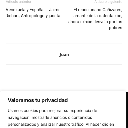
Artículo anterior
Artículo siguiente
Venezuela y España -- Jaime
El reaccionario Cañizares,
Richart, Antropólogo y jurista
amante de la ostentación,
ahora exhibe desvelo por los
pobres
Juan
Valoramos tu privacidad
Redes Cristianas
Usamos cookies para mejorar su experiencia de
Una mirada alternativa sobre la Iglesia católica y la sociedad
- Colectivos de Redes Cristianas
navegación, mostrarle anuncios o contenidos
personalizados y analizar nuestro tráfico. Al hacer clic en